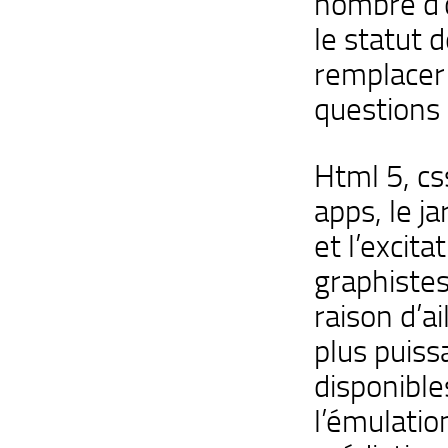
nombre d’
le statut d
remplacer 
questions 
Html 5, css
apps, le j
et l’excit
graphistes
raison d’a
plus puiss
disponibl
l’émulatio