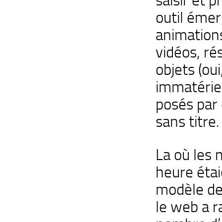
outil émerg
animations
vidéos, ré
objets (oui
immatériel
posés par 
sans titre.
La où les 
heure étai
modèle de 
le web a r