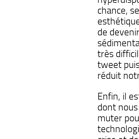
chance, s
esthétiqu
de devenir 
sédimentat
très diffic
tweet puis
réduit not
Enfin, il 
dont nous 
muter pour
technologi