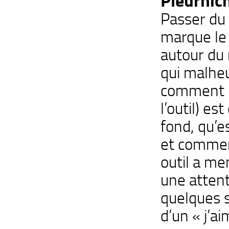
Pleurnic
Passer du
marque le
autour du
qui malh
comment u
l’outil) es
fond, qu’e
et comment
outil a m
une atten
quelques s
d’un « j’ai