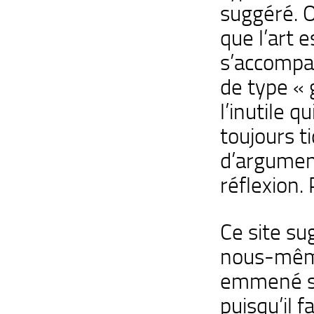
suggéré. O
que l’art e
s’accompa
de type « 
l’inutile q
toujours t
d’argument
réflexion.
Ce site su
nous-même
emmené su
puisqu’il f