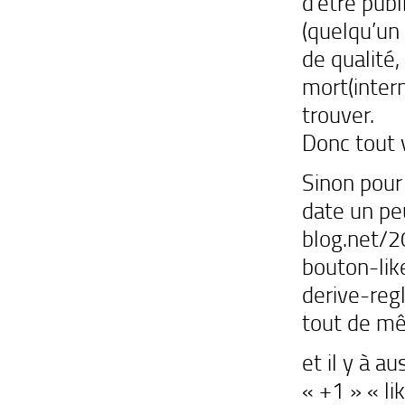
d’être publ
(quelqu’un
de qualité,
mort(intern
trouver.
Donc tout v
Sinon pour l
date un p
blog.net/2
bouton-lik
derive-reg
tout de mê
et il y à a
« +1 » « l