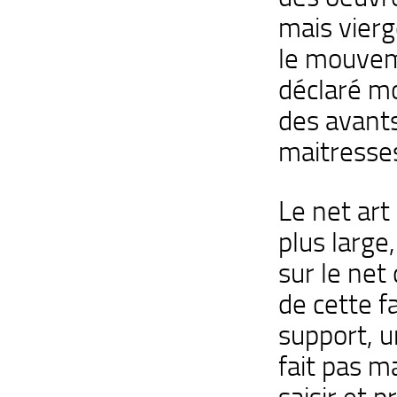
mais vierg
le mouve
déclaré mo
des avants
maitresse
Le net art
plus large
sur le net
de cette f
support, u
fait pas m
saisir et 