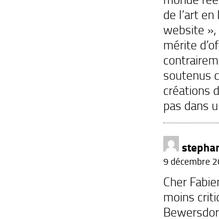
de l’art en
website », 
mérite d’off
contrairem
soutenus 
créations 
pas dans u
stepha
9 décembre 2
Cher Fabien
moins criti
Bewersdorf 