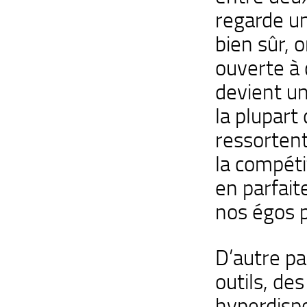
regarde un
bien sûr, 
ouverte à 
devient un
la plupart
ressortent
la compéti
en parfait
nos égos p
D’autre par
outils, de
hyperdispo