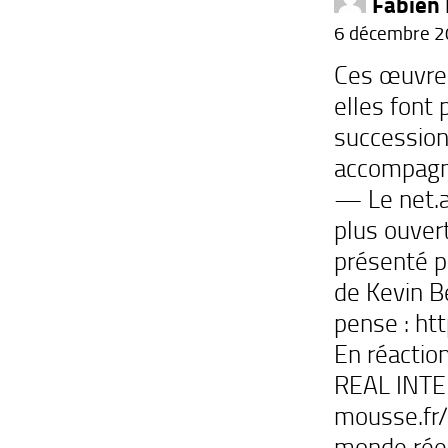
Fabien
6 décembre 2
Ces œuvres,
elles font 
succession
accompagné
— Le net.ar
plus ouver
présenté p
de Kevin Be
pense :
htt
En réaction
REAL INT
mousse.fr/
monde réel