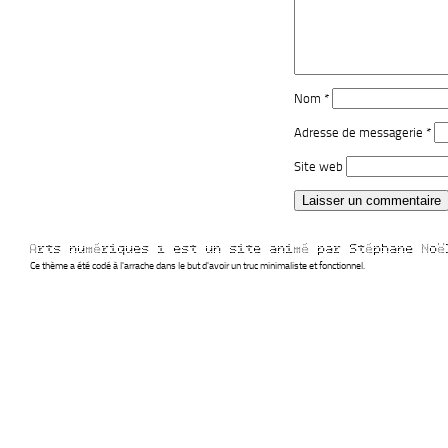
Nom
*
Adresse de messagerie
*
Site web
Arts numériques 1 est un site animé par Stéphane No
Ce thème a été codé à l'arrache dans le but d'avoir un truc minimaliste et fonctionnel.