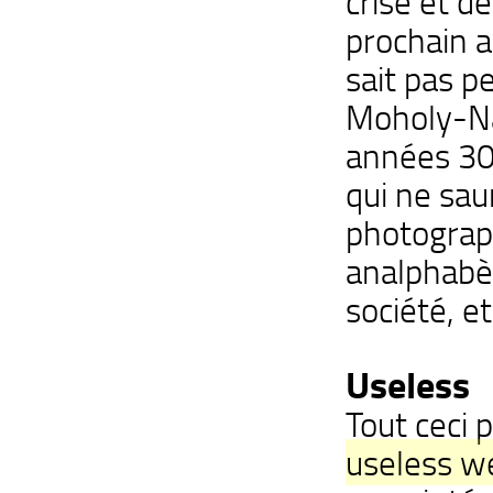
crise et d
prochain a
sait pas pe
Moholy-Nag
années 30′
qui ne sau
photograph
analphabèt
société, et
Useless
Tout ceci 
useless w