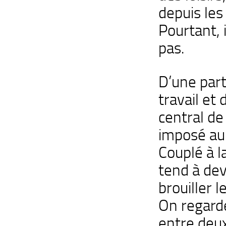
depuis les
Pourtant, 
pas.
D’une part
travail et d
central de 
imposé au 
Couplé à l
tend à dev
brouiller l
On regarde
entre deu