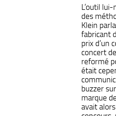
L’outil lui
des métho
Klein parl
fabricant 
prix d’un 
concert d
reformé po
était cepe
communica
buzzer sur
marque de 
avait alors
concours, 