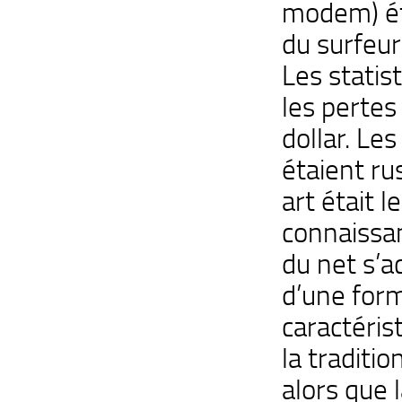
modem) étai
du surfeur 
Les statist
les pertes
dollar. Le
étaient ru
art était l
connaissan
du net s’
d’une form
caractéris
la traditio
alors que l