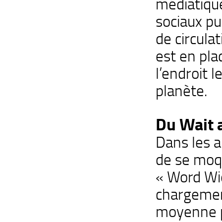
médiatiqu
sociaux pu
de circulat
est en pla
l’endroit l
planète.
Du Wait 
Dans les a
de se moq
« Word Wid
chargemen
moyenne p