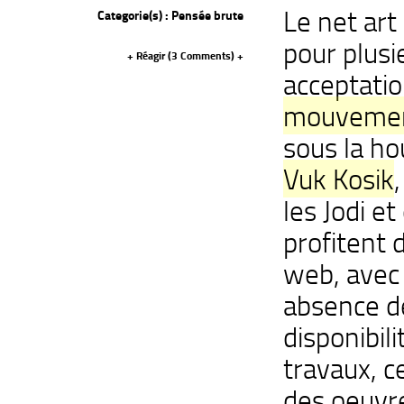
Le net art
Categorie(s) :
Pensée brute
pour plusi
+ Réagir (
3 Comments
) +
acceptation
mouveme
sous la ho
Vuk Kosik
les Jodi et
profitent 
web, avec 
absence d
disponibil
travaux, c
des oeuvre