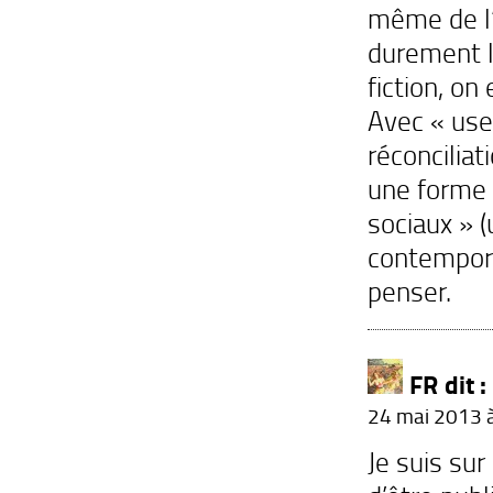
même de l’
durement l’
fiction, on
Avec « use
réconcilia
une forme d
sociaux » (
contempora
penser.
FR
dit :
24 mai 2013 à
Je suis sur