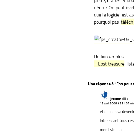
pierre, drapés et bo
néon ? On peut évide
que le logiciel est a
pourquoi pas,
téléch
Un lien en plus
– Lost treasure
, li
Une réponse à “Fps pour 
jerome
dit :
18 avril 2006 à 21 h 07 mi
et quoi on va deveni
interessant tous ces
merci stephane