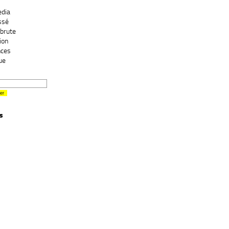
edia
ssé
brute
ion
nces
ue
s