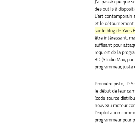
J’ai passé quelque s
des outils à disposit
L’art contemporain 
et le détournement d
sur le blog de Yves 
être intéressant, m
suffisant pour attaq
requiert de la prog
3D (Studio Max, par
programmeur, juste 
Première piste, ID 
le début de leur car
(code source distrib
nouveau moteur com
l’exploitation comme
programmeur pour pou