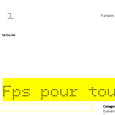
s 1
A propos
18/04/06
Fps pour to
Categor
Evénem