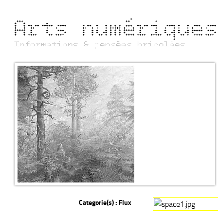
Arts numérique
Informations & pensées bricolées
Categorie(s) :
Flux