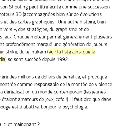
Person Shooting peut être écrite comme une succession
moteurs 3D (accompagnées bien sûr de évolutions
 et des cartes graphiques). Une autre histoire, bien
univers », des stratégies, du graphisme et de
es jeux. Chaque moteur permet généralement plusieurs
 ont profondément marqué une génération de joueurs.
r-strike, duke-nukem (
Voir la liste ainsi que la
dia
) se sont succédé depuis 1992.
néré des millions de dollars de bénéfice, et provoqué
 montrée comme responsable de la montée de violence
 la déréalisation du monde contemporain (les jeunes
étaient amateurs de jeux, cqfd !). Il faut dire que dans
bouge est à abattre, bonjour la psychologie.
a ici et mainenant ?