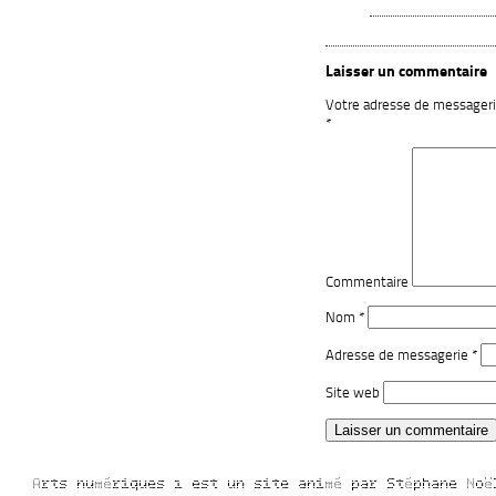
Laisser un commentaire
Votre adresse de messagerie
*
Commentaire
Nom
*
Adresse de messagerie
*
Site web
Arts numériques 1 est un site animé par Stéphane No