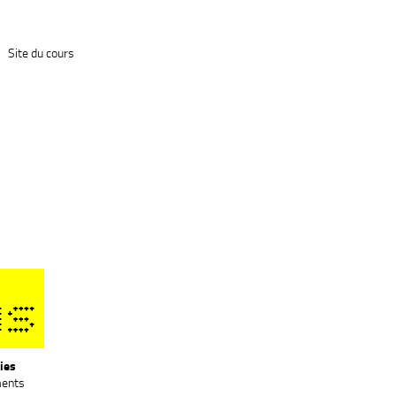
Site du cours
us
ies
ents