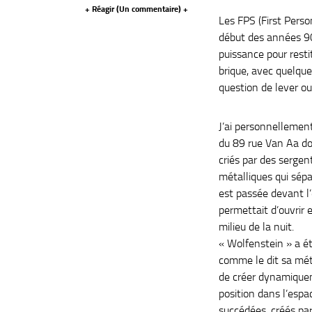
+ Réagir (
Un commentaire
) +
Les FPS (First Perso
début des années 90
puissance pour resti
brique, avec quelques
question de lever ou
J’ai personnellemen
du 89 rue Van Aa do
criés par des sergen
métalliques qui sép
est passée devant l’
permettait d’ouvrir 
milieu de la nuit.
« Wolfenstein » a 
comme le dit sa méta
de créer dynamiquem
position dans l’espa
succédées, créés pa