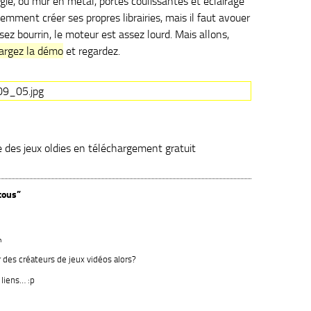
ugie, ou mur en métal, portes coulissantes et éclairage
mment créer ses propres librairies, mais il faut avouer
ssez bourrin, le moteur est assez lourd. Mais allons,
argez la démo
et regardez.
ste des jeux oldies en téléchargement gratuit
tous”
n
r des créateurs de jeux vidéos alors?
 liens… :p