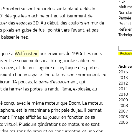
Flux
Multim
n Shooter) se sont répandus sur la planète dès le
Non cla
′, dès que les machine ont eu suffisemment de
Pensée 
tuer des espaces 3D. Au début, des couloirs en mur de
Product
Référe
 pixels en guise de fusil pointé vers l’avant, et pas
Techniq
 baisser le nez.
t joué à
Wolfenstein
aux environs de 1994. Les murs
ivent se souvenir des « achtung » inlassablement
Archive
ts nazis, et du bruit lugubre et mythique des portes
2015
araient chaque espace. Toute la maison communautaire
2013
écran 14 pouces, la barre d’espacement, qui
2012
et de fermer les portes, a rendu l’âme, explosée, au
2011
2010
2009
été conçu avec le même moteur que Doom. Le moteur,
2008
phore, est la machinerie principale du jeu, il permet
2007
ent l’image affichée au joueur en fonction de sa
2006
2005
ce virtuel. Plusieurs générations de moteurs se sont
r des maisons de production concurrentes, et une des