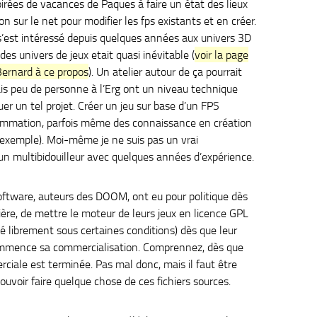
oirées de vacances de Paques à faire un état des lieux
ion sur le net pour modifier les fps existants et en créer.
s’est intéressé depuis quelques années aux univers 3D
es univers de jeux etait quasi inévitable (
voir la page
Bernard à ce propos
). Un atelier autour de ça pourrait
ais peu de personne à l’Erg ont un niveau technique
uer un tel projet. Créer un jeu sur base d’un FPS
rammation, parfois même des connaissance en création
 exemple). Moi-même je ne suis pas un vrai
un multibidouilleur avec quelques années d’expérience.
Software, auteurs des DOOM, ont eu pour politique dès
rière, de mettre le moteur de leurs jeux en licence GPL
ué librement sous certaines conditions) dès que leur
mence sa commercialisation. Comprennez, dès que
rciale est terminée. Pas mal donc, mais il faut être
voir faire quelque chose de ces fichiers sources.