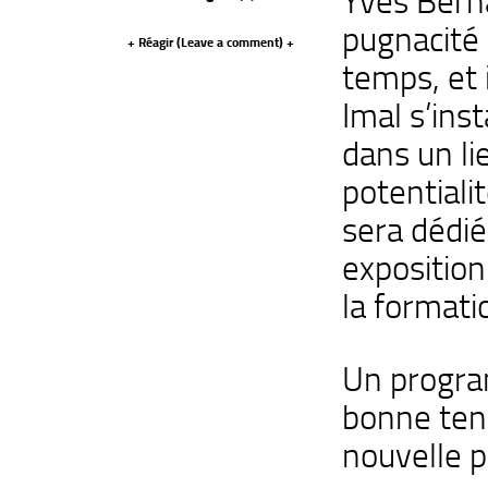
Yves Berna
pugnacité
+ Réagir (
Leave a comment
) +
temps, et 
Imal s’ins
dans un lie
potentiali
sera dédié
exposition
la formati
Un progra
bonne ten
nouvelle p