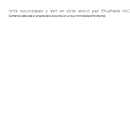
Arts numériques 1 est un site animé par Stéphane No
Ce thème a été codé à l'arrache dans le but d'avoir un truc minimaliste et fonctionnel.