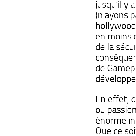
jusqu’il y
(n’ayons p
hollywood 
en moins e
de la sécur
conséquenc
de Gamepla
développe
En effet, 
ou passio
énorme inf
Que ce soi