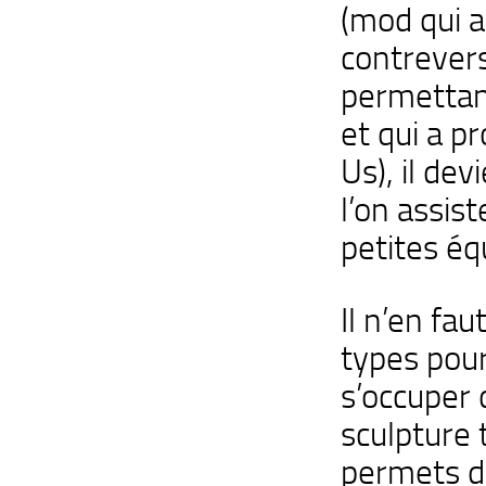
(mod qui a 
contrever
permettan
et qui a p
Us), il dev
l’on assis
petites éq
Il n’en fa
types pour
s’occuper 
sculpture 
permets de