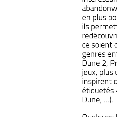
abandonwa
en plus po
ils perme
redécouvri
ce soient 
genres ent
Dune 2, Pri
jeux, plus
inspirent 
étiquetés 
Dune, …).
Quelques l