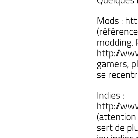
Mods : ht
(référence
modding. 
http://ww
gamers, p
se recentr
Indies :
http://w
(attention
sert de p