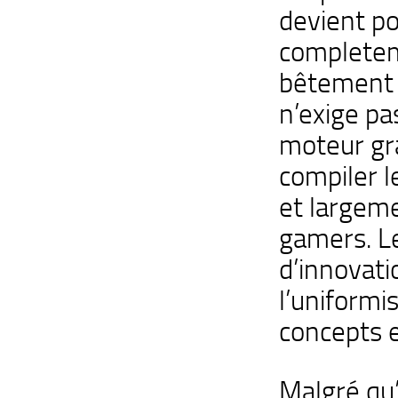
devient po
completem
bêtement «
n’exige p
moteur gra
compiler le
et largeme
gamers. L
d’innovati
l’uniformi
concepts e
Malgré qu’