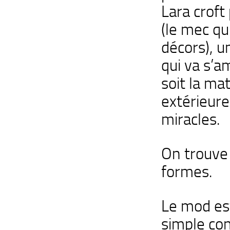
Lara croft
(le mec qu
décors), u
qui va s’am
soit la ma
extérieure
miracles.
On trouve 
formes.
Le mod est
simple con