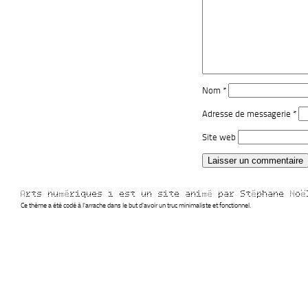
Nom
*
Adresse de messagerie
*
Site web
Arts numériques 1 est un site animé par Stéphane No
Ce thème a été codé à l'arrache dans le but d'avoir un truc minimaliste et fonctionnel.