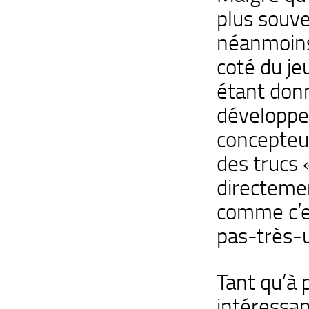
plus souv
néanmoins
coté du jeu
étant donn
développe
concepteu
des trucs 
directemen
comme c’e
pas-très-u
Tant qu’à p
intéressan